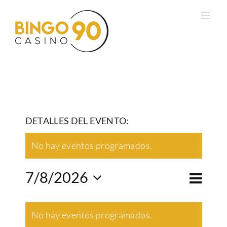
Saltar
al
contenido
DETALLES DEL EVENTO:
No hay eventos programados.
Naveg
7/8/2026
Mes
Naveg
de
Selecciona
vistas
Calendario
de
No hay eventos programados.
la
de
de