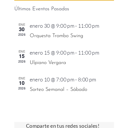
vistas
Event
fecha.
Últimos Eventos Pasados
Eventos
ENE
enero 30 @ 9:00 pm
-
11:00 pm
30
2026
Orquesta Trombo Swing
ENE
enero 15 @ 9:00 pm
-
11:00 pm
15
2026
Ulpiano Vergara
ENE
enero 10 @ 7:00 pm
-
8:00 pm
10
2026
Sorteo Semanal – Sábado
Comparte en tus redes sociales!