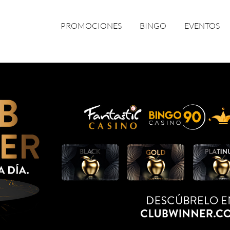
PROMOCIONES
BINGO
EVENTOS