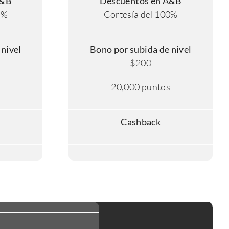
A&B
Descuentos en A&B
0%
Cortesía del 100%
 nivel
Bono por subida de nivel
$200
s
20,000 puntos
Cashback