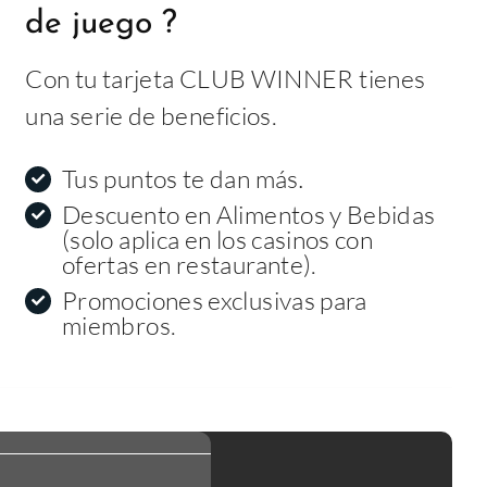
de juego ?
Con tu tarjeta CLUB WINNER tienes
una serie de beneficios.
Tus puntos te dan más
.
Descuento en Alimentos y Bebidas
(solo aplica en los casinos con
ofertas en restaurante).
Promociones exclusivas para
miembros.