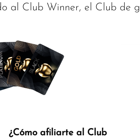
do al Club Winner, el Club de 
¿Cómo afiliarte al Club