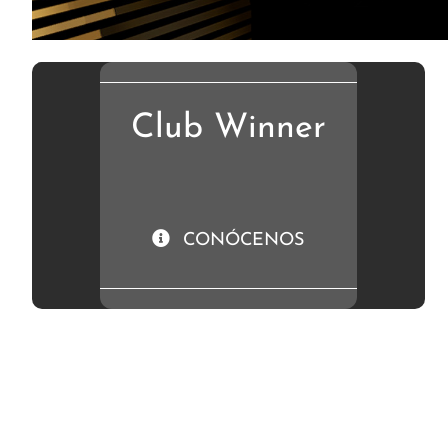
Club Winner
CONÓCENOS