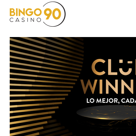
Saltar
al
contenido