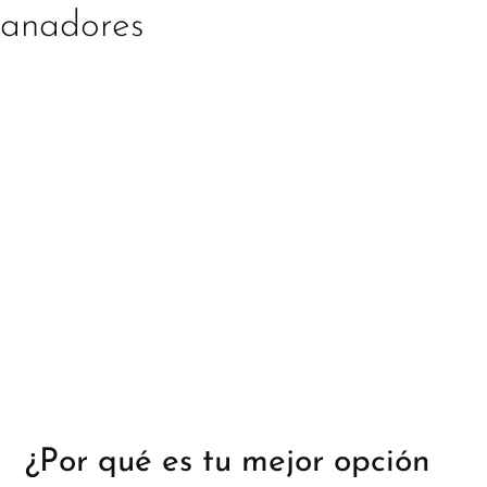
ganadores
¿Por qué es tu mejor opción