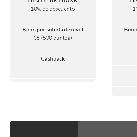
Descuentos en A&B
De
10% de descuento
1
Bono por subida de nivel
Bono 
$5 (500 puntos)
Cashback