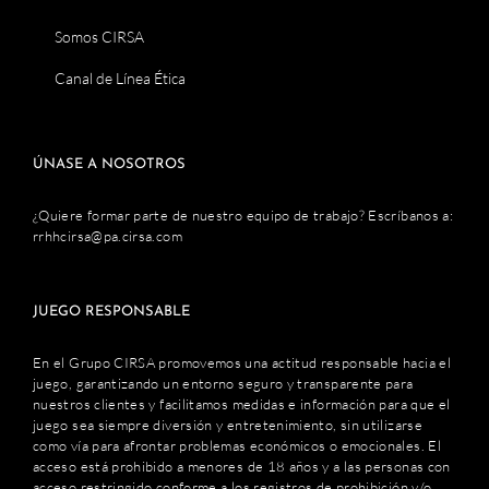
Somos CIRSA
Canal de Línea Ética
ÚNASE A NOSOTROS
¿Quiere formar parte de nuestro equipo de trabajo? Escríbanos a:
rrhhcirsa@pa.cirsa.com
JUEGO RESPONSABLE
En el Grupo CIRSA promovemos una actitud responsable hacia el
juego, garantizando un entorno seguro y transparente para
nuestros clientes y facilitamos medidas e información para que el
juego sea siempre diversión y entretenimiento, sin utilizarse
como vía para afrontar problemas económicos o emocionales. El
acceso está prohibido a menores de 18 años y a las personas con
acceso restringido conforme a los registros de prohibición y/o