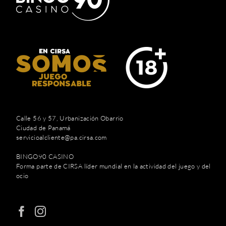
Calle 56 y 57, Urbanización Obarrio
Ciudad de Panamá
servicioalcliente@pa.cirsa.com
BINGO90 CASINO
Forma parte de CIRSA líder mundial en la actividad del juego y del
ocio