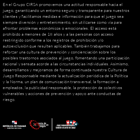
En el Grupo CIRSA promovemos una actitud responsable hacia el
juego, garantizando un entorno seguro y transparente para nuestros
clientes y facilitamos medidas e información para que el juego sea
siempre diversión y entretenimiento, sin utilizarse como vía para
afrontar problemas económicos o emocionales. El acceso está
prohibido a menores de 18 años y a las personas con acceso
restringido conforme a los registros de prohibición y/o
autoexclusión que resulten aplicables. También trabajamos para
reforzar una cultura de prevención y concienciación sobre los
posibles trastornos asociados al juego, fomentando una participación
racional y sensata acorde a las circunstancias individuales. Asimismo,
desarrollamos y mejoramos de forma continuada nuestra Cultura de
Juego Responsable mediante la actualización periódica de la Política
y la Norma, un plan de comunicación transversal, la formación a
empleados, la publicidad responsable, la protección de colectivos
vulnerables y acciones de prevención y apoyo ante conductas de
riesgo.