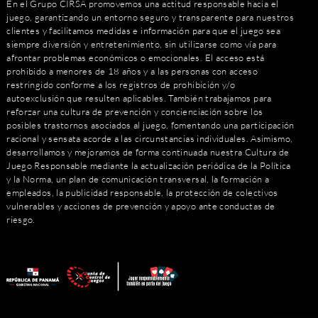
En el Grupo CIRSA promovemos una actitud responsable hacia el
juego, garantizando un entorno seguro y transparente para nuestros
clientes y facilitamos medidas e información para que el juego sea
siempre diversión y entretenimiento, sin utilizarse como vía para
afrontar problemas económicos o emocionales. El acceso está
prohibido a menores de 18 años y a las personas con acceso
restringido conforme a los registros de prohibición y/o
autoexclusión que resulten aplicables. También trabajamos para
reforzar una cultura de prevención y concienciación sobre los
posibles trastornos asociados al juego, fomentando una participación
racional y sensata acorde a las circunstancias individuales. Asimismo,
desarrollamos y mejoramos de forma continuada nuestra Cultura de
Juego Responsable mediante la actualización periódica de la Política
y la Norma, un plan de comunicación transversal, la formación a
empleados, la publicidad responsable, la protección de colectivos
vulnerables y acciones de prevención y apoyo ante conductas de
riesgo.