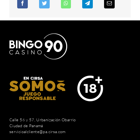
Calle 56 y 57, Urbanización Obarrio
Ciudad de Panamá
servicioalcliente@pa.cirsa.com