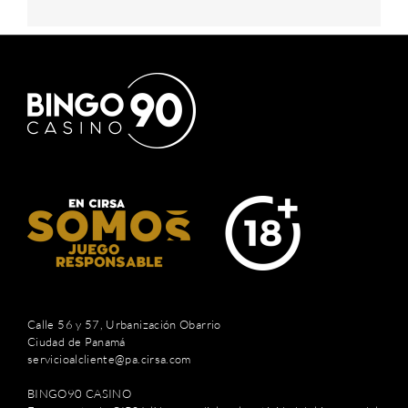
Calle 56 y 57, Urbanización Obarrio
Ciudad de Panamá
servicioalcliente@pa.cirsa.com
BINGO90 CASINO