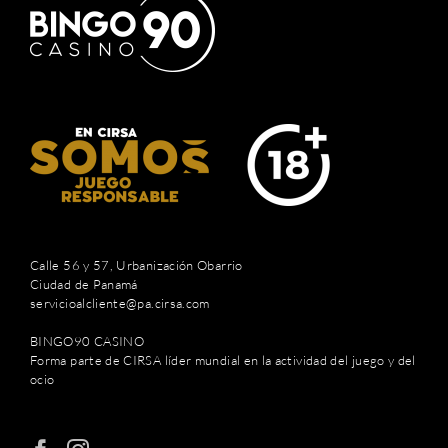
Calle 56 y 57, Urbanización Obarrio
Ciudad de Panamá
servicioalcliente@pa.cirsa.com
BINGO90 CASINO
Forma parte de CIRSA líder mundial en la actividad del juego y del
ocio