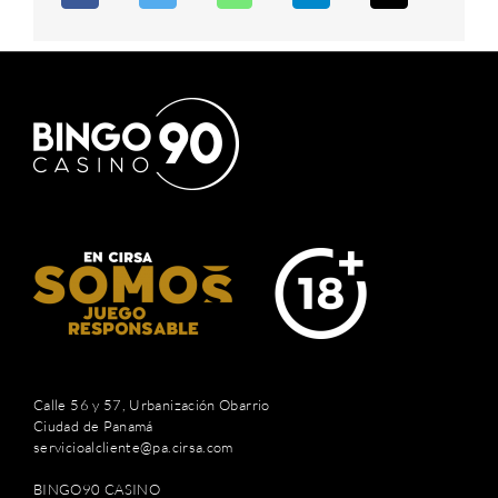
Calle 56 y 57, Urbanización Obarrio
Ciudad de Panamá
servicioalcliente@pa.cirsa.com
BINGO90 CASINO