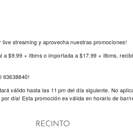
or live streaming y aprovecha nuestras promociones!
 a $9.99 + itbms o importada a $17.99 + itbms, recib
al 63638840!
tará válido hasta las 11 pm del día siguiente. No apli
e por día! Esta promoción es válida en horario de bar/r
RECINTO