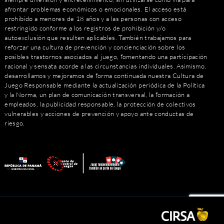
afrontar problemas económicos o emocionales. El acceso está
prohibido a menores de 18 años y a las personas con acceso
restringido conforme a los registros de prohibición y/o
autoexclusión que resulten aplicables. También trabajamos para
reforzar una cultura de prevención y concienciación sobre los
posibles trastornos asociados al juego, fomentando una participación
racional y sensata acorde a las circunstancias individuales. Asimismo,
desarrollamos y mejoramos de forma continuada nuestra Cultura de
Juego Responsable mediante la actualización periódica de la Política
y la Norma, un plan de comunicación transversal, la formación a
empleados, la publicidad responsable, la protección de colectivos
vulnerables y acciones de prevención y apoyo ante conductas de
riesgo.