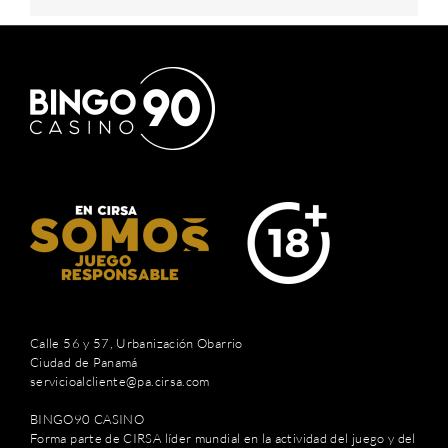
Calle 56 y 57, Urbanización Obarrio
Ciudad de Panamá
servicioalcliente@pa.cirsa.com
BINGO90 CASINO
Forma parte de CIRSA líder mundial en la actividad del juego y del