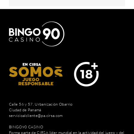
Calle 56 y 57, Urbanización Obarrio
Ciudad de Panamá
servicioalcliente@pa.cirsa.com
BINGO90 CASINO
Forma parte de CIRSA líder mundial en la actividad del juego y del