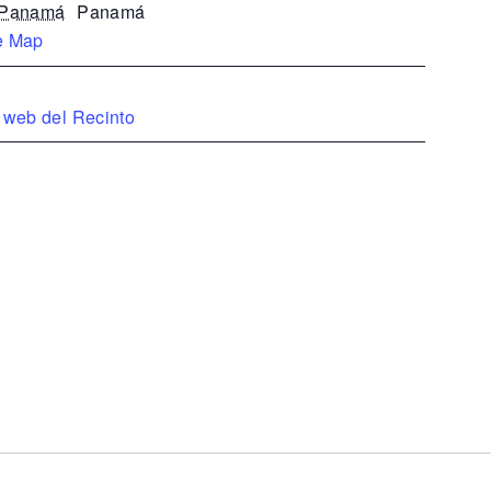
Panamá
Panamá
e Map
o web del Recinto