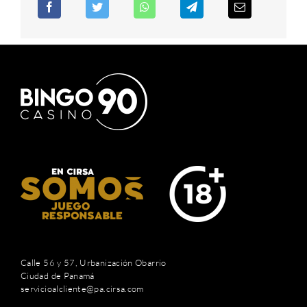
Calle 56 y 57, Urbanización Obarrio
Ciudad de Panamá
servicioalcliente@pa.cirsa.com