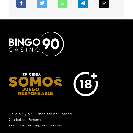
Calle 56 y 57, Urbanización Obarrio
Ciudad de Panamá
servicioalcliente@pa.cirsa.com