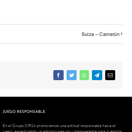
Suiza – Camerún
JUEGO RESPONSABLE
En el Grupo CIRSA promovemos una actitud responsable hacia el
juego, garantizando un entorno seguro y transparente para nuestros