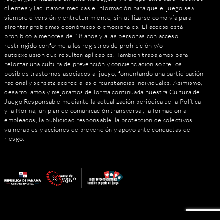
clientes y facilitamos medidas e información para que el juego sea
siempre diversión y entretenimiento, sin utilizarse como vía para
afrontar problemas económicos o emocionales. El acceso está
prohibido a menores de 18 años y a las personas con acceso
restringido conforme a los registros de prohibición y/o
autoexclusión que resulten aplicables. También trabajamos para
reforzar una cultura de prevención y concienciación sobre los
posibles trastornos asociados al juego, fomentando una participación
racional y sensata acorde a las circunstancias individuales. Asimismo,
desarrollamos y mejoramos de forma continuada nuestra Cultura de
Juego Responsable mediante la actualización periódica de la Política
y la Norma, un plan de comunicación transversal, la formación a
empleados, la publicidad responsable, la protección de colectivos
vulnerables y acciones de prevención y apoyo ante conductas de
riesgo.