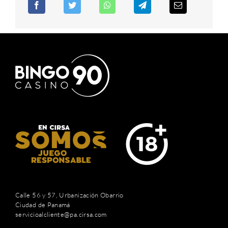
Calle 56 y 57, Urbanización Obarrio
Ciudad de Panamá
servicioalcliente@pa.cirsa.com