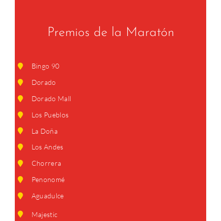
Premios de la Maratón
Bingo 90
Dorado
Dorado Mall
Los Pueblos
La Doña
Los Andes
Chorrera
Penonomé
Aguadulce
Majestic