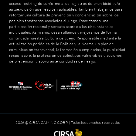
acceso restringido conforme a los registros de prohibición y/o
autoexclusión que resulten aplicables. También trabajamos para
reforzar una cultura de prevención y concienciación sobre los
posibles trastornos asociados al juego, fomentando una
participación racional y sensata acorde a las circunstancias
individuales. Asimismo, desarrollamos y mejoramos de forma
continuada nuestra Cultura de Juego Responsable mediante la
actualización periódica de la Política y la Norma, un plan de
comunicación transversal, la formación a empleados, la publicidad
responsable, la protección de colectivos vulnerables y acciones
de prevención y apoyo ante conductas de riesgo.
2026 @ CIRSA GAMING CORP. | Todos los derechos reservados