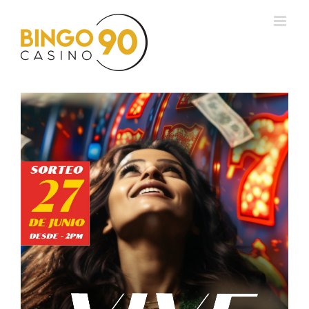
Saltar
al
contenido